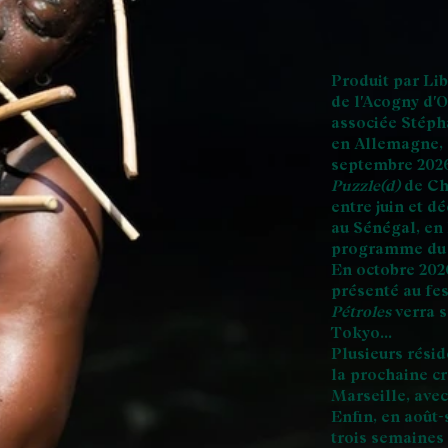
Produit par Lib
de l'Acogny d'O
associée Stéph
en Allemagne, 
septembre 202
Puzzle(d)
d
e Ch
entre juin et d
au Sénégal, en 
programme du 
En octobre 202
présenté au fe
Pétroles
verra 
Tokyo…
Plusieurs rési
la prochaine c
Marseille, avec
Enfin, en août-
trois semaines 