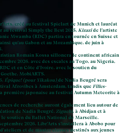
r'Arts, créé au festival Spielart de Munich et lauréat
r au festival Simply the Best 2025,
Kizazi
de l'artiste
anie Mwamba (RDC) partira en tournée en Suisse et
ainsi qu'au Gabon et au Mozambique, de juin à
6.
ristian Romain Kossa sillonera le continent africain
écembre 2026, avec des escales au Togo, au Nigeria,
RDC et en Côte d’Ivoire, avec le soutien du
Goethe, MobiARTS.
6,
Épique! (pour Yikakou)
de Nadia Beugré sera
stival Afrovibes à Amsterdam, tandis que
Filles-
sa première japonaise au festival Autumn Meteorite à
dences de recherche auront également lieu autour de
réation de Nadia Beugré,
Ziguehi
, à Abidjan et à
 le soutien du Ballet National de Marseille.
septembre 2026, Libr'Arts s'installera à
Abobo
pour
d'ateliers et de master classes destinés aux jeunes