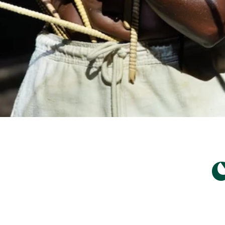
KFDA25Nadia Beugré Epique! Werner Strouven RhoK-5.jpeg