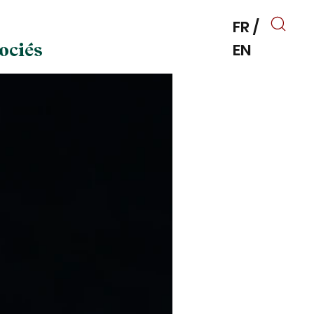
FR
/
EN
ociés