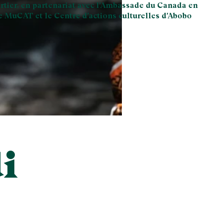
tier, en partenariat avec l'Ambassade du Canada en
le MuCAT et le Centre d'actions culturelles d'Abobo
©Black Icone
i