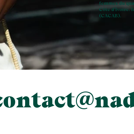
femmes du quar
Côte d'Ivoire, 
(CACAB).
contact@nad
abeugre.com