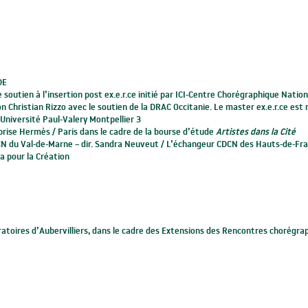
DE
 soutien à l’insertion post ex.e.r.ce initié par ICI-Centre Chorégraphique Nation
on Christian Rizzo avec le soutien de la DRAC Occitanie. Le master ex.e.r.ce est
’Université Paul-Valery Montpellier 3
rise Hermès / Paris dans le cadre de la bourse d’étude
Artistes dans la Cité
N du Val-de-Marne – dir. Sandra Neuveut / L’échangeur CDCN des Hauts-de-Fran
sa pour la Création
ratoires d’Aubervilliers, dans le cadre des Extensions des Rencontres chorégrap