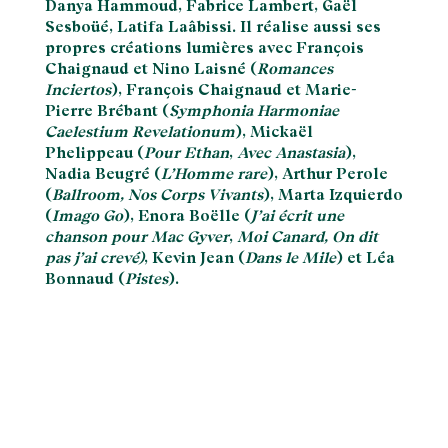
Danya Hammoud, Fabrice Lambert, Gaël
Sesboüé, Latifa Laâbissi. Il réalise aussi ses
propres créations lumières avec François
Chaignaud et Nino Laisné (
Romances
Inciertos
), François Chaignaud et Marie-
Pierre Brébant (
Symphonia Harmoniae
Caelestium Revelationum
), Mickaël
Phelippeau (
Pour Ethan
,
Avec Anastasia
),
Nadia Beugré (
L’Homme rare
), Arthur Perole
(
Ballroom, Nos Corps Vivants
), Marta Izquierdo
(
Imago Go
), Enora Boëlle (
J’ai écrit une
chanson pour Mac Gyver
,
Moi Canard, On dit
pas j’ai crevé)
, Kevin Jean (
Dans le Mile
) et Léa
Bonnaud (
Pistes
).