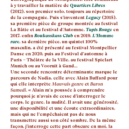
à y travailler la matière de
Quartiers Libres
(2012), son premier solo, toujours au répertoire
de la compagnie. Puis s’inventent
Legacy
(2015),
sa première pièce de groupe montrée au festival
La Bâtie et au festival d’Automne,
Tapis Rouge
en
2017, enfin
Roukasskass Club
en 2019.
L’Homme
rare
, sa dernière pièce, un quintet 100%
masculin, a été présenté au festival Montpellier
Danse en 2020, puis au Festival d’automne à
Paris – Théâtre de la Ville, au festival Spielart
Munich ou au Vooruit à Gand…
Une seconde rencontre déterminante marque le
parcours de Nadia, celle avec Alain Buffard pour
qui elle interprète
Mauvais genre
et
Baron
Samedi
. « Alain m’a poussée à comprendre
pourquoi je n’avais de cesse d’interroger le
corps, le genre, la nudité. Il avait une générosité,
une disponibilité et une écoute extraordinaires,
mais qui ne l’empêchaient pas de nous
transmettre aussi son côté sombre. De la même
façon, j‘interroge cette part obscure en moi, la